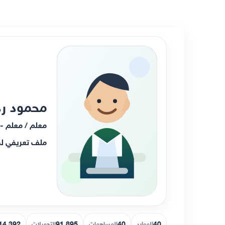
محمود رد
معلم / معلم -
ملف تعريفي لم
14,392
91,895
40
40
الموارد
المساهمات
التحميلات