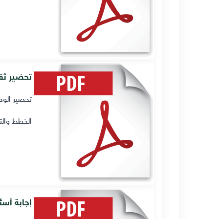
تحضير ثقا
تحصير الوح
الخطط والت
إجابة أسئل