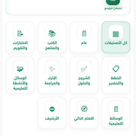
تصفح موسع
📝
📚
📄
▦
كل التصنيفات
عام
الكتب
الاختبارات
والمناهج
والتقويم
🧩
✨
✅
📋
الخطط
الشروح
الإثراء
الوسائل
والتحضير
والحلول
والمراجعة
والأنشطة
التعليمية
⛔
🧭
📄
الوسائط
التعلم الذاتي
الأرشيف
التعليمية