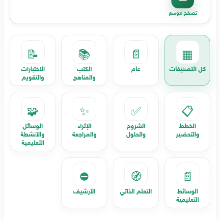
تصفح موسع
📝
📚
📄
▦
كل التصنيفات
عام
الكتب
الاختبارات
والمناهج
والتقويم
🧩
✨
✅
📋
الخطط
الشروح
الإثراء
الوسائل
والتحضير
والحلول
والمراجعة
والأنشطة
التعليمية
⛔
🧭
📄
الوسائط
التعلم الذاتي
الأرشيف
التعليمية