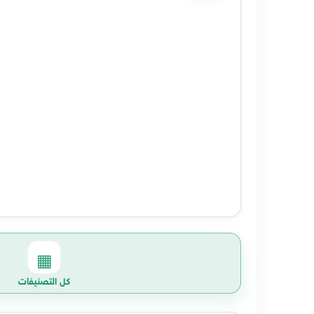
▦
كل التصنيفات