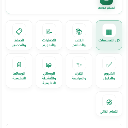
تصفح موسع
📋
📝
📚
▦
كل التصنيفات
الكتب
الاختبارات
الخطط
والمناهج
والتقويم
والتحضير
📄
🧩
✨
✅
الشروح
الإثراء
الوسائل
الوسائط
والحلول
والمراجعة
والأنشطة
التعليمية
التعليمية
🧭
التعلم الذاتي