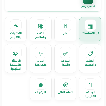
تصفح موسع
📝
📚
📄
▦
كل التصنيفات
عام
الكتب
الاختبارات
والمناهج
والتقويم
🧩
✨
✅
📋
الخطط
الشروح
الإثراء
الوسائل
والتحضير
والحلول
والمراجعة
والأنشطة
التعليمية
⛔
🧭
📄
الوسائط
التعلم الذاتي
الأرشيف
التعليمية